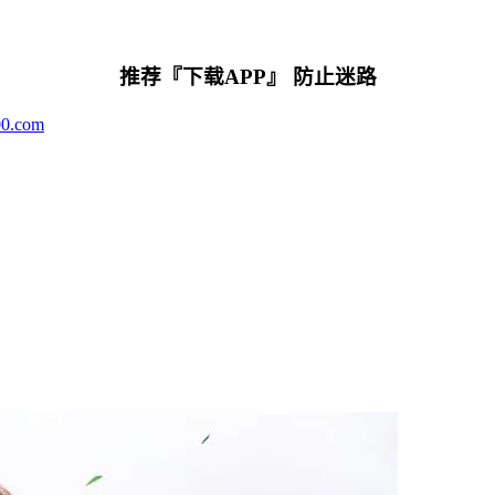
推荐『下载APP』 防止迷路
00.com