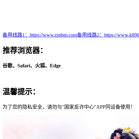
备用线路
1
：
https://www.rznbm.com
备用线路
2
：
https://www.k89
推荐浏览器：
谷歌、Safari、火狐、Edge
温馨提示：
为了您的隐私安全，请勿与"国家反诈中心"APP同设备使用！