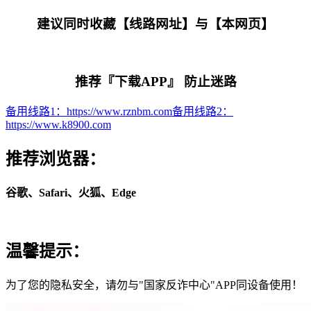
建议同时收藏【线路网址】与【本网页】
推荐『下载APP』 防止迷路
备用线路
1
：
https://www.rznbm.com
备用线路
2
：
https://www.k8900.com
推荐浏览器：
谷歌、Safari、火狐、Edge
温馨提示：
为了您的隐私安全，请勿与"国家反诈中心"APP同设备使用！