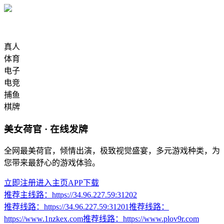
真人
体育
电子
电竞
捕鱼
棋牌
美女荷官 · 在线发牌
全网最美荷官，倾情出演，极致视觉盛宴，多元游戏种类，为
您带来最舒心的游戏体验。
立即注册
进入主页
APP下载
推荐主线路：
https://34.96.227.59:31202
推荐线路：
https://34.96.227.59:31201
推荐线路：
https://www.1nzkex.com
推荐线路：
https://www.plov9r.com